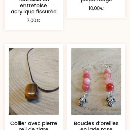
entretoise
10.00
€
acrylique fissurée
7.00
€
Collier avec pierre
Boucles d’oreilles
œil de tigre
en jade rose