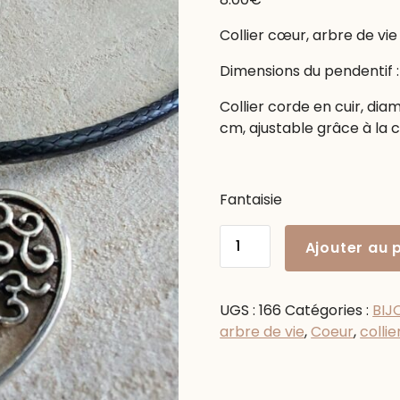
Collier cœur, arbre de vi
Dimensions du pendentif 
Collier corde en cuir, di
cm, ajustable grâce à la 
Fantaisie
quantité
Ajouter au 
de
Collier
cœur
UGS :
166
Catégories :
BIJ
arbre
arbre de vie
,
Coeur
,
collie
de
vie