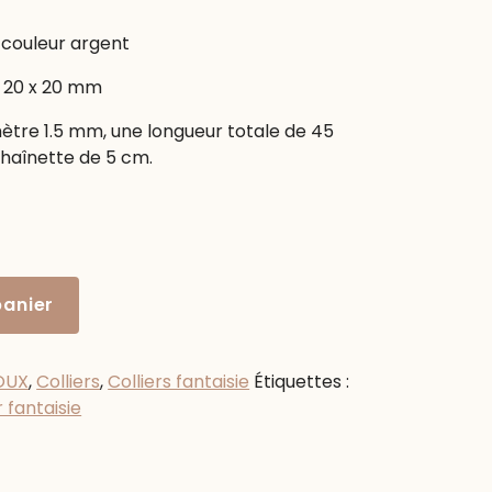
e couleur argent
: 20 x 20 mm
amètre 1.5 mm, une longueur totale de 45
chaînette de 5 cm.
panier
OUX
,
Colliers
,
Colliers fantaisie
Étiquettes :
r fantaisie