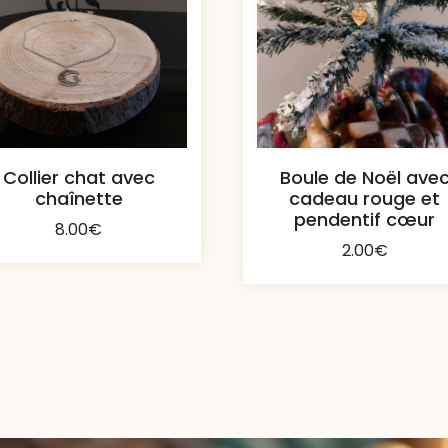
Collier chat avec
Boule de Noël ave
chaînette
cadeau rouge et
pendentif cœur
8.00
€
2.00
€