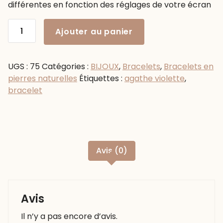
différentes en fonction des réglages de votre écran
quantité
Ajouter au panier
de
Bracelet
en
UGS :
75
Catégories :
BIJOUX
,
Bracelets
,
Bracelets en
agathe
pierres naturelles
Étiquettes :
agathe violette
,
violette
bracelet
-
Taille
15.5
cm
Avis (0)
Avis
Il n’y a pas encore d’avis.