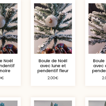
e Noël
Boule de Noël
Boule
ndentif
avec lune et
avec 
 noire
pendentif fleur
penden
0
€
2.00
€
2.