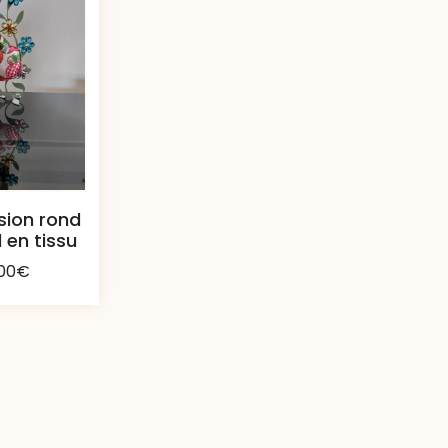
sion rond
 en tissu
00
€