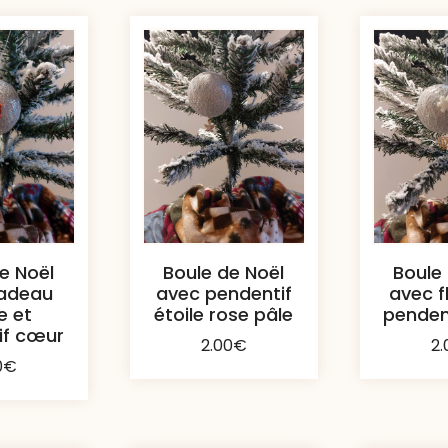
e Noël
Boule de Noël
Boule
adeau
avec pendentif
avec f
e et
étoile rose pâle
penden
if cœur
2.00
€
2.
0
€