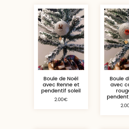
Boule de Noël
Boule d
avec Renne et
avec c
pendentif soleil
roug
pendent
2.00
€
2.0