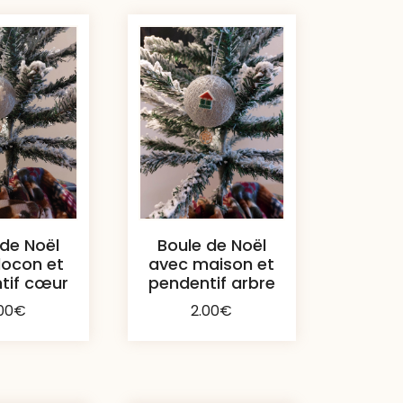
prix
croissant
 de Noël
Boule de Noël
locon et
avec maison et
tif cœur
pendentif arbre
00
€
2.00
€