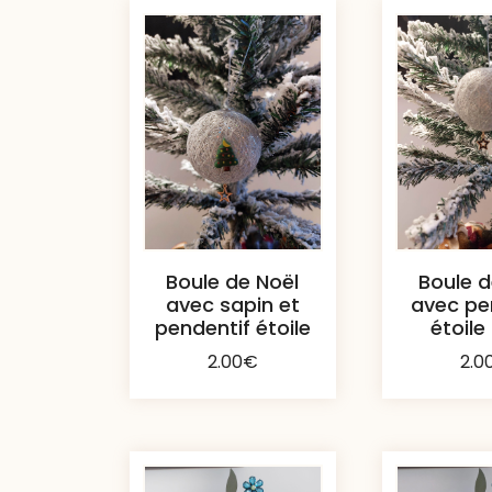
Boule de Noël
Boule d
avec sapin et
avec pe
pendentif étoile
étoile
2.00
€
2.0