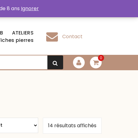
 de 8 ans
Ignorer
EB
ATELIERS
Contact
Fiches pierres
0
Trié
14 résultats affichés
par