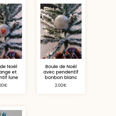
 de Noël
Boule de Noël
ange et
avec pendentif
tif lune
bonbon blanc
00
€
2.00
€