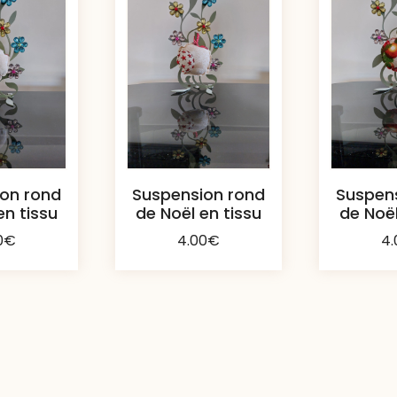
on rond
Suspension rond
Suspen
en tissu
de Noël en tissu
de Noël
0
€
4.00
€
4.